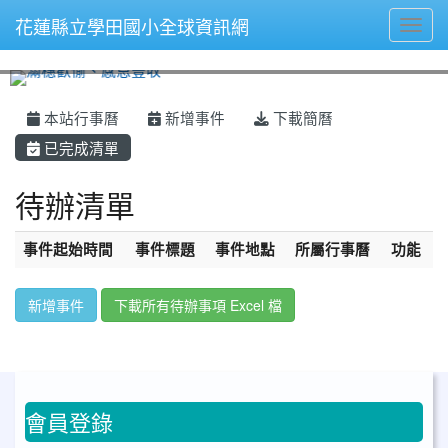
花蓮縣立學田國小全球資訊網
Toggl
⏸
本站行事曆
新增事件
下載簡曆
已完成清單
待辦清單
事件起始時間
事件標題
事件地點
所屬行事曆
功能
新增事件
下載所有待辦事項 Excel 檔
會員登錄