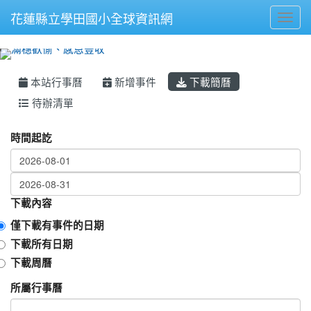
花蓮縣立學田國小全球資訊網
Toggl
⏸
本站行事曆
新增事件
下載簡曆
待辦清單
Calendar word
時間起訖
下載內容
僅下載有事件的日期
下載所有日期
下載周曆
所屬行事曆