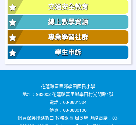
交通安全教育
線上教學資源
專業學習社群
學生申訴
花蓮縣富里鄉學田國民小學
地址：983002 花蓮縣富里鄉學田村光明路1號
電話：03-8831324
傳真：03-8830106
個資保護聯絡窗口 教務組長 周晏聖 聯絡電話：03-
8831324#16 E-mail ：prometheus3ai@hlc.edu.tw