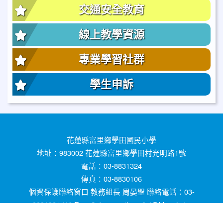
交通安全教育
線上教學資源
專業學習社群
學生申訴
花蓮縣富里鄉學田國民小學
地址：983002 花蓮縣富里鄉學田村光明路1號
電話：03-8831324
傳真：03-8830106
個資保護聯絡窗口 教務組長 周晏聖 聯絡電話：03-
8831324#16 E-mail ：prometheus3ai@hlc.edu.tw