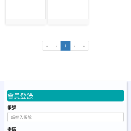
photo:2279
photo:2280
(目前頁次)
«
‹
1
›
»
會員登錄
帳號
密碼