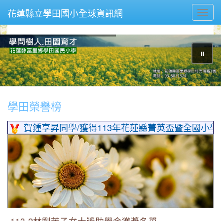
花蓮縣立學田國小全球資訊網
Toggl
⏸
學田榮譽榜
賀本校榮獲111學年度客語生活績優學校
賀本校榮獲111學年度教育優先區兩項優等
賀鍾享昇同學/獲得113年花蓮縣菁英盃暨全國小
113-2林劉芳子女士獎助學金獲獎名單
113-2林劉芳子女士獎助學金獲獎名單