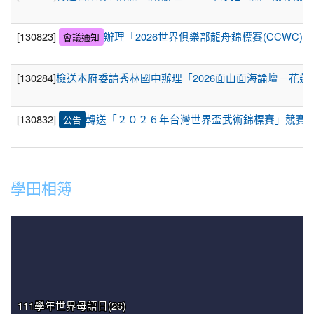
[130823]
辦理「2026世界俱樂部龍舟錦標賽(CCW
會議通知
[130284]
檢送本府委請秀林國中辦理「2026面山面海論壇－花
[130832]
轉送「２０２６年台灣世界盃武術錦標賽」競賽
公告
學田相簿
111學年世界母語日(26)