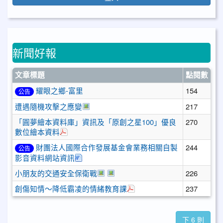
新聞好報
文章標題
點閱數
耀眼之鄉-富里
154
公告
於彈跳視窗觀看：遭遇隨機攻擊之應變.p
遭遇隨機攻擊之應變
217
「圓夢繪本資料庫」資訊及「原創之星100」優良
270
於彈跳視窗觀看：圓夢繪本資料庫.pdf
數位繪本資料
財團法人國際合作發展基金會業務相關自製
244
公告
下載：財團法人國際合作發展基金會113年自
影音資料網站資訊
於彈跳視窗觀看：小朋友的交通安全保
於彈跳視窗觀看：「小朋友的交通
小朋友的交通安全保衛戰
226
於彈跳視窗觀看：創傷知情
創傷知情～降低霸凌的情緒教育課
237
下 6 則