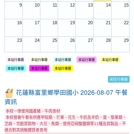
9
10
11
12
13
14
15
16
17
18
19
20
21
22
23
24
25
26
27
28
29
30
31
1
2
3
4
5
本站行事曆
本站行事曆
本站行事曆
本站行事曆
本站行事曆
本站行事曆
本站行事曆
本站行事曆
前往行事曆
花蓮縣富里鄉學田國小 2026-08-07 午餐
資訊
本校一律使用國產豬、牛肉食材
本校營養午餐有供應甲殼類、芒果、花生、牛奶及羊奶、蛋、堅果類、
芝麻、含麩質穀物、大豆、魚類、使用亞硫酸鹽類等11種及其製品，不
適合對其過敏體質者食用