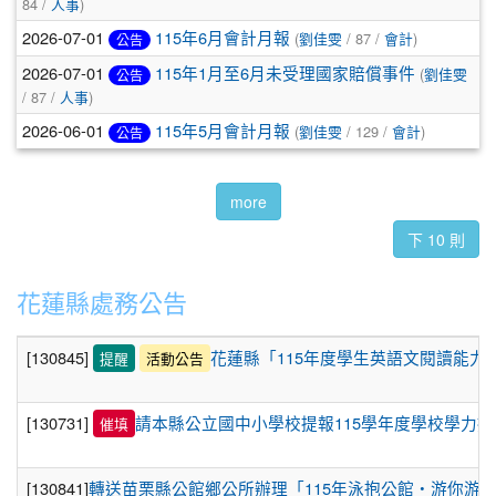
84 /
人事
)
2026-07-01
115年6月會計月報
(
劉佳雯
/ 87 /
會計
)
公告
2026-07-01
115年1月至6月未受理國家賠償事件
(
劉佳雯
公告
/ 87 /
人事
)
2026-06-01
115年5月會計月報
(
劉佳雯
/ 129 /
會計
)
公告
more
下 10 則
花蓮縣處務公告
[130845]
花蓮縣「115年度學生英語文閱讀能力
提醒
活動公告
[130731]
請本縣公立國中小學校提報115學年度學校學力
催填
[130841]
轉送苗栗縣公館鄉公所辦理「115年泳抱公館・游你游