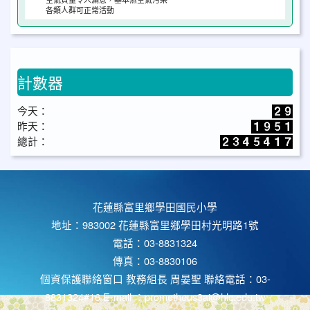
各類人群可正常活動
計數器
今天：
昨天：
總計：
花蓮縣富里鄉學田國民小學
地址：983002 花蓮縣富里鄉學田村光明路1號
電話：03-8831324
傳真：03-8830106
個資保護聯絡窗口 教務組長 周晏聖 聯絡電話：03-
8831324#16 E-mail ：prometheus3ai@hlc.edu.tw