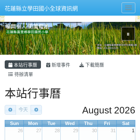
花蓮縣立學田國小全球資訊網
Toggl
⏸
本站行事曆
新增事件
下載簡曆
待辦清單
Calendar
本站行事曆
August 2026
今天
Sun
Mon
Tue
Wed
Thu
Fri
Sat
26
27
28
29
30
31
1